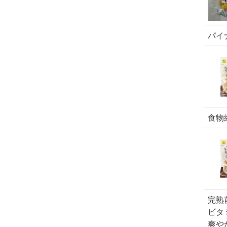
パイ
食物
完熟
ビタ
爽や