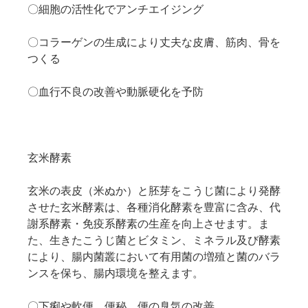
〇細胞の活性化でアンチエイジング
〇コラーゲンの生成により丈夫な皮膚、筋肉、骨を
つくる
〇血行不良の改善や動脈硬化を予防
玄米酵素
玄米の表皮（米ぬか）と胚芽をこうじ菌により発酵
させた玄米酵素は、各種消化酵素を豊富に含み、代
謝系酵素・免疫系酵素の生産を向上させます。ま
た、生きたこうじ菌とビタミン、ミネラル及び酵素
により、腸内菌叢において有用菌の増殖と菌のバラ
ンスを保ち、腸内環境を整えます。
〇下痢や軟便、便秘、便の臭気の改善